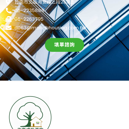
台南市北區海安路三段253號
06-2235888
06-2263795
d063@mail.hbhousing.com.tw
填單諮詢