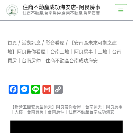
跳
住商不動產成功海安店-阿良房事
至
住商不動產,台南房仲,台南不動產,房屋買賣
主
要
內
容
首頁
/
活動訊息
/
影音看屋
/ 【安南區未來可期之建
地】阿良帶你看屋｜台南土地｜阿良房事｜土地｜台南
買房｜台南房仲｜住商不動產台南成功海安
Facebook
Messenger
Line
Gmail
Copy
Link
【新營五間套房型透天】阿良帶你看屋｜台南透天｜阿良房事
｜大樓｜台南買房｜台南房仲｜住商不動產台南成功海安