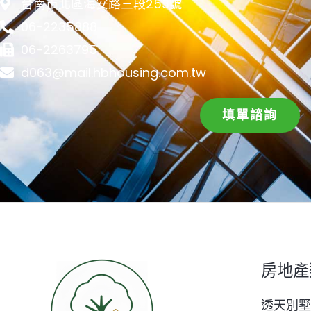
台南市北區海安路三段253號
06-2235888
06-2263795
d063@mail.hbhousing.com.tw
填單諮詢
房地產
透天別墅