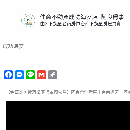
跳
至
住商不動產成功海安店-阿良房事
主
住商不動產,台南房仲,台南不動產,房屋買賣
要
內
首頁
/
活動訊息
/
影音看屋
/ 【金華帥帥近河樂廣場
容
成功海安
Facebook
Messenger
Line
Gmail
Copy
Link
【金華帥帥近河樂廣場景觀套房】阿良帶你看屋｜台南透天｜阿