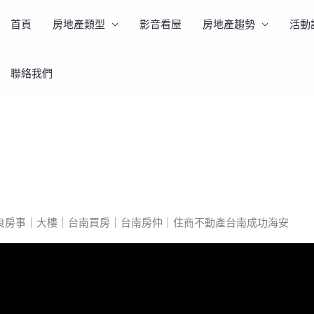
首頁
房地產類型
影音看屋
房地產趨勢
活動
聯絡我們
景觀套房】阿良帶你看屋｜台南透天｜阿良房事｜大樓｜
良房事｜大樓｜台南買房｜台南房仲｜住商不動產台南成功海安