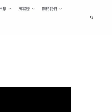
訊息
風雲榜
關於我們
搜
尋
台南買房｜台南房仲｜住商不動產台南