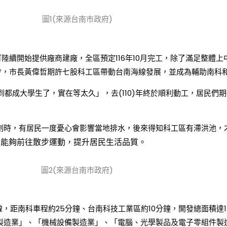
圖1(來源台南市政府)
9月底可陸續開始提供廠商建廠，全區預定116年10月完工，除了滿足整
會，市長黃偉哲期許七股科工區帶動台南海線發展，並成為輔助南科
到都成大學生了，實在等太久」，去(110)年終於順利動工，居民們
劃
時，有居民一度憂心會影響當地排水，後來得
知科工區有滯洪池，
後能夠前往散步運動，提升居民生活品質。
圖2(來源台南市政府)
，距南科車程約25分鐘、台南科技工業區約10分鐘，開發總面積達14
製造業」、「機械設備製造業」、「電腦、光學製品及電子零組件製