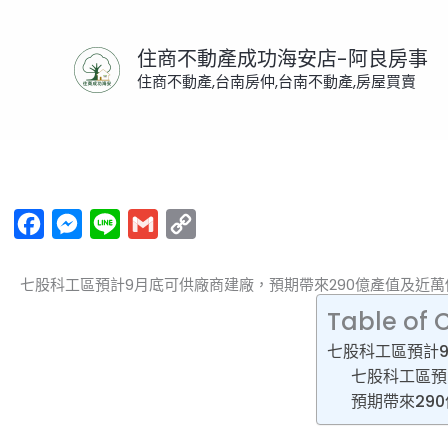
跳
至
住商不動產成功海安店-阿良房事
主
住商不動產,台南房仲,台南不動產,房屋買賣
要
內
首頁
/
房地產趨勢
/ 七股科工區預計9月底可供廠商建
容
Facebook
Messenger
Line
Gmail
Copy
Link
七股科工區預計9月底可供廠商建廠，預期帶來290億產值及近
Table of 
七股科工區預計
七股科工區預
預期帶來29