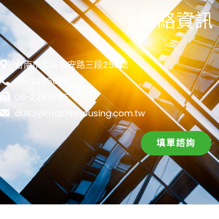
聯絡資訊
台南市北區海安路三段253號
06-2235888
06-2263795
d063@mail.hbhousing.com.tw
填單諮詢