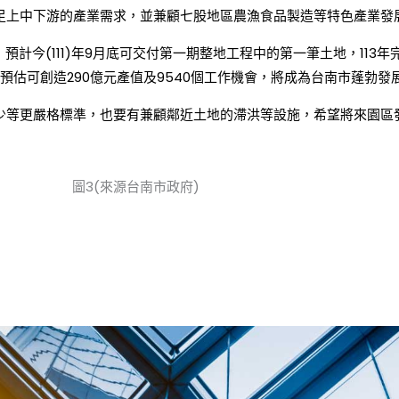
足上中下游的產業需求，並兼顧七股地區農漁食品製造等特色產業發
預計今(111)年9月底可交付第一期整地工程中的第一筆土地，113
成後預估可創造290億元產值及9540個工作機會，將成為台南市蓬勃
少等更嚴格標準，也要有兼顧鄰近土地的滯洪等設施，希望將來園區
圖3(來源台南市政府)