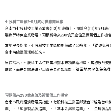
七股科工區預計9月底可供廠商建廠
台南市七股科技工業區於去(110)年底動土，預計今(111)年
製造等特色產業發展，預期將帶來290億元產值及近萬個工作機
當地里長指出，七股科技工業區規劃蘊釀了20多年，「從嬰兒等
台南海線整個活絡起來。
里長指出，七股科工區位於當地排水末梢低窪地區，當初設計規
讓當地居民茶餘飯
環境，而是能讓滯洪池周邊兼具遊憩功能，
預期帶來290億產值及近萬個工作機會
台南市政府經濟發展局指出，七股科技工業區鄰近台17線及台61線
業」、「塑膠製品製造業」、「基本金屬製造業」、「金屬製品