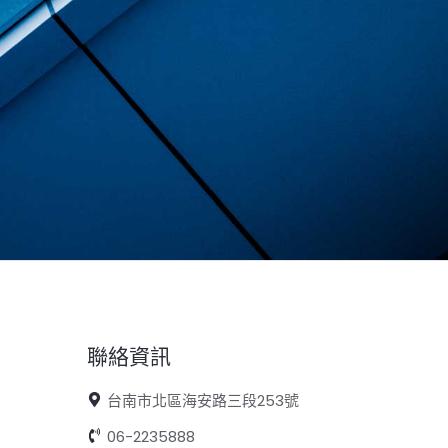
聯絡資訊
台南市北區海安路三段253號
06-2235888