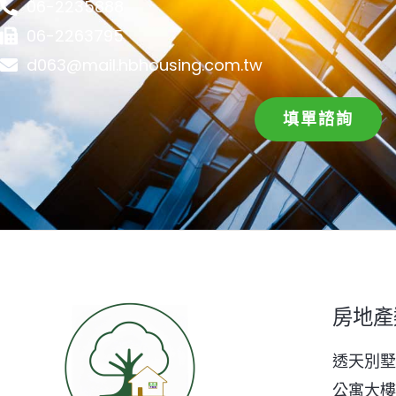
06-2235888
06-2263795
d063@mail.hbhousing.com.tw
填單諮詢
房地產
透天別墅
公寓大樓