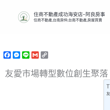
跳
至
住商不動產成功海安店-阿良房事
主
住商不動產,台南房仲,台南不動產,房屋買賣
要
內
首頁
/
未分類
/ 友愛市場轉型數位創生聚落 吸引國際
容
Facebook
Messenger
Line
Gmail
Copy
Link
友愛市場轉型數位創生聚落
T