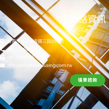
聯絡資訊
台南市北區海安路三段253號
06-2235888
06-2263795
d063@mail.hbhousing.com.tw
填單諮詢