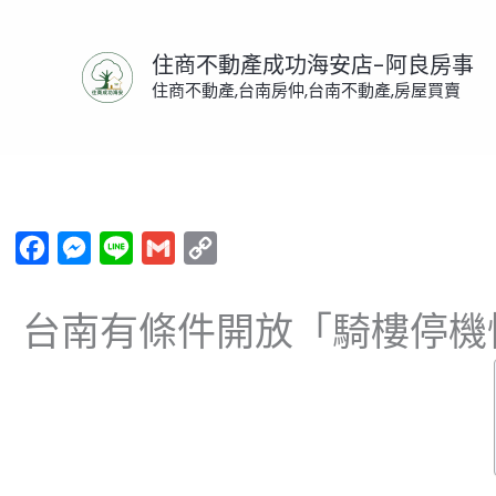
跳
至
住商不動產成功海安店-阿良房事
主
住商不動產,台南房仲,台南不動產,房屋買賣
要
內
首頁
/
法規
/ 台南有條件開放「騎樓停機慢車」
容
Facebook
Messenger
Line
Gmail
Copy
Link
台南有條件開放「騎樓停機