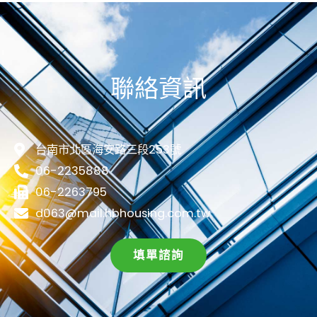
聯絡資訊
台南市北區海安路三段253號
06-2235888
06-2263795
d063@mail.hbhousing.com.tw
填單諮詢