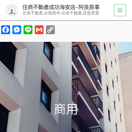
跳
住商不動產成功海安店-阿良房事
至
住商不動產,台南房仲,台南不動產,房屋買賣
主
要
F
M
L
G
C
內
a
e
i
m
o
容
c
s
n
a
p
e
s
e
i
y
b
e
l
L
o
n
i
o
g
n
k
e
k
r
商用