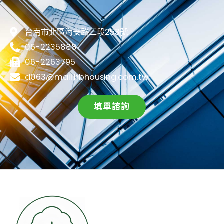
台南市北區海安路三段253號
06-2235888
06-2263795
d063@mail.hbhousing.com.tw
填單諮詢