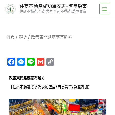
跳
住商不動產成功海安店-阿良房事
至
住商不動產,台南房仲,台南不動產,房屋買賣
主
要
內
容
首頁
/
趨勢
/ 改善東門路壅塞有解方
Facebook
Messenger
Line
Gmail
Copy
Link
改善東門路壅塞有解方
【住商不動產成功海安加盟店/阿良房事/房產資訊】