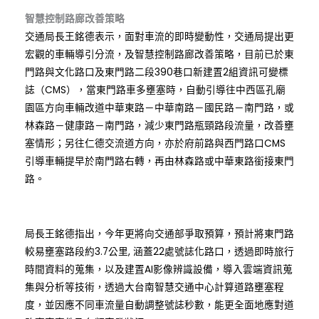
智慧控制路廊改善策略
交通局長王銘德表示，面對車流的即時變動性，交通局提出更
宏觀的車輛導引分流，及智慧控制路廊改善策略，目前已於東
門路與文化路口及東門路二段390巷口新建置2組資訊可變標
誌（CMS），當東門路車多壅塞時，自動引導往中西區孔廟
園區方向車輛改道中華東路－中華南路－國民路－南門路，或
林森路－健康路－南門路，減少東門路瓶頸路段流量，改善壅
塞情形；另往仁德交流道方向，亦於府前路與西門路口CMS
引導車輛提早於南門路右轉，再由林森路或中華東路銜接東門
路。
局長王銘德指出，今年更將向交通部爭取預算，預計將東門路
較易壅塞路段約3.7公里, 涵蓋22處號誌化路口，透過即時旅行
時間資料的蒐集，以及建置AI影像辨識設備，導入雲端資訊蒐
集與分析等技術，透過大台南智慧交通中心計算道路壅塞程
度，並因應不同車流量自動調整號誌秒數，能更全面地應對道