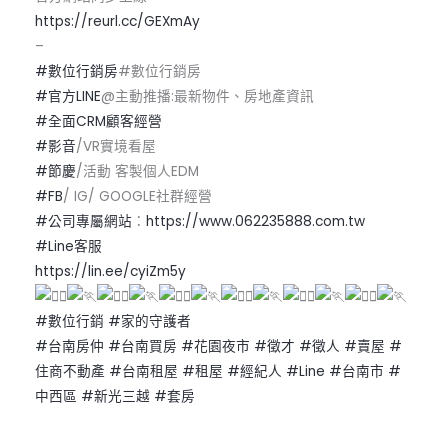
https://reurl.cc/GEXmAy
–
#數位行銷房
#數位行銷房
#官方LINE
@主動推播:最新物件、房地產資訊
#全面CRM顧客經營
#影音
/VR實境看屋
#節慶
/活動 客製個人EDM
#FB
/ IG/ GOOGLE社群經營
#公司專屬網站
：
https://www.062235888.com.tw
#Line客服
https://lin.ee/cyiZm5y
#數位行銷
#家的守護者
#台南房仲
#台南買房
#花園夜市
#徵才
#徵人
#賣屋
#
住商不動產
#台南租屋
#租屋
#經紀人
#Line
#台南市
#
中西區
#新光三越
#套房