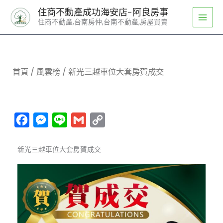
跳
住商不動產成功海安店-阿良房事
至
住商不動產,台南房仲,台南不動產,房屋買賣
主
要
內
容
首頁
/
風雲榜
/ 新光三越車位大套房賀成交
Facebook
Messenger
Line
Gmail
Copy
Link
新光三越車位大套房賀成交