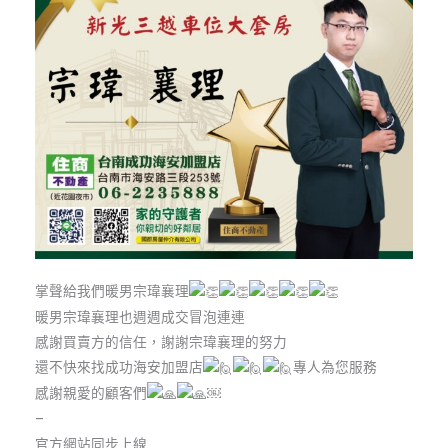
掌聲給我們暖男宗瑋襄理
暖男宗瑋襄理也週週成交冒泡連連
感謝買賣方的信任，謝謝宗瑋襄理的努力
還不快來找成功海安加盟店
專人為您服務
感謝親愛的顧客們
￼
–
官方網站同步上線