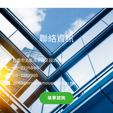
聯絡資訊
台南市北區海安路三段253號
06-2235888
06-2263795
d063@mail.hbhousing.com.tw
填單諮詢