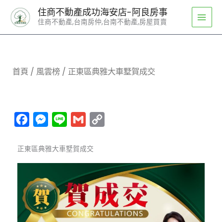
跳
住商不動產成功海安店-阿良房事
至
住商不動產,台南房仲,台南不動產,房屋買賣
主
要
內
容
首頁
/
風雲榜
/ 正東區典雅大車墅賀成交
Facebook
Messenger
Line
Gmail
Copy
Link
正東區典雅大車墅賀成交