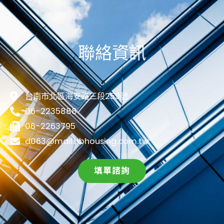
聯絡資訊
台南市北區海安路三段253號
06-2235888
06-2263795
d063@mail.hbhousing.com.tw
填單諮詢