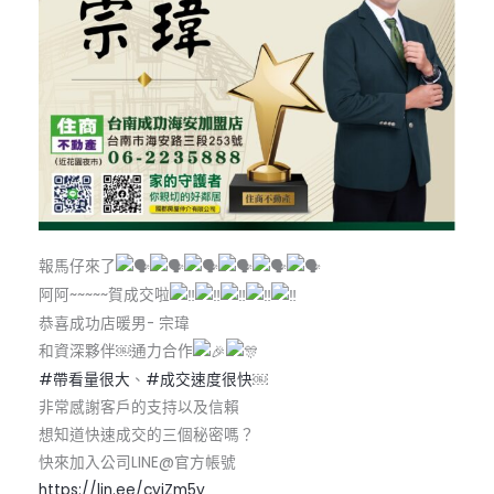
報馬仔來了
阿阿~~~~~賀成交啦
恭喜成功店暖男- 宗瑋
和資深夥伴￼通力合作
#帶看量很大
、
#成交速度很快
￼
非常感謝客戶的支持以及信賴
想知道快速成交的三個秘密嗎？
快來加入公司LINE@官方帳號
https://lin.ee/cyiZm5y