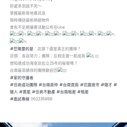
好處多到說不完～
掌握最新房地產訊息
限時傳送最新熱銷物件
會有不定期優惠活動公布在Line
#您需要的是
：店頭？還是真正的團隊？
店頭：各自努力；團隊：互相支援一起成長
想知道成功海安店迄立25年的秘密嗎？
台南最高績效的團隊歡迎您
#家的守護者
#住商成功團隊
#台南房仲
#台南買房
#花園夜市
#徵才
#
徵人
#賣屋
#住商不動產
#台南租屋
#租屋
#面試專線
062235888