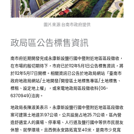
圖片來源:台南市政府提供
政局區公告標售資訊
南市府近期開發完成永康新設鹽行國中暨附近地區區段徵收，
在市場的殷切期待下，市府已於112年5月1日公告標售資訊，將
於112年5月17日開標。相關資訊已公告於地政局網站「臺南市
政府地政局網站/土地開發/開發區土地標售專區/土地標售、
標租、設定地上權」，或來電地政局區段徵收科(06-
6370949)洽詢。
地政局長陳淑美表示，永康新設鹽行國中暨附近地區區段徵收
案可建築土地達31.97公頃，公共設施占地25.71公頃，區內營
造舒適宜人的廣場、停車場、人行道及鹽行國中等供市民朋友
休憩、就學環境，且西側永安路拓寬至40米，是南市少見寬