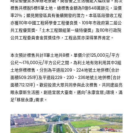
時型塑優質水岸綠地景觀，開發後之生活機能大幅改善。前次
標售共標脫5標6筆土地，總標售金額為11億648萬餘元，溢價
率21％；顯見開發區具有後續開發的潛力。本區區段徵收工程
亦獲110年中國工程師學會工程優良獎、109年市政府第二屆公
共工程優質獎-「土木工程類組第一級特優獎」及110年行政院
公共工程委員會金質獎佳作，工程品質亦深得業界肯定。
本次預計標售共計11筆土地共8標，單價介於125,000元/平方
公尺～176,000元/平方公尺之間，為利土地有效利用其中2組
土地併標標售，分別為平道段209、224地號土地併標(合計
面積509.25坪)及平道段229、230、236地號土地併標(合計
面積712.12坪)。歡迎投資大眾共同參與此次標售，共同建設亮
眼永康新生活圈，創造宜居大臺南，邁向｢永康宜居｣環境，滿
足｢移居永康｣需求。