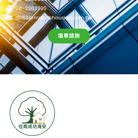
06-2263795
d063@mail.hbhousing.com.tw
填單諮詢