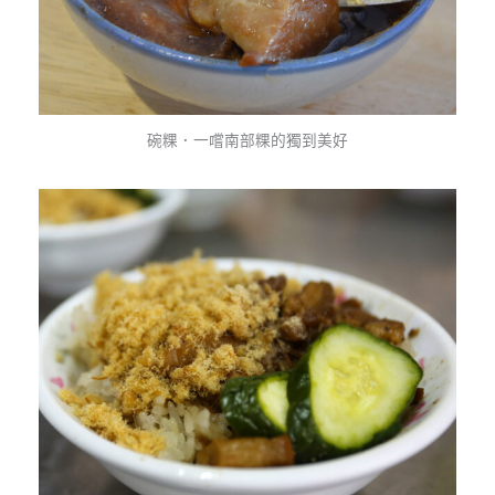
碗粿．一嚐南部粿的獨到美好