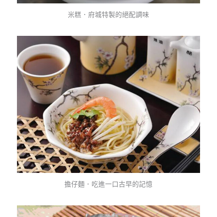
米糕．府城特製的絕配調味
擔仔麵．吃進一口古早的記憶