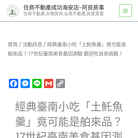
跳
住商不動產成功海安店-阿良房事
至
住商不動產,台南房仲,台南不動產,房屋買賣
主
要
內
容
首頁
/
活動訊息
/ 經典臺南小吃「土魠魚羹」竟可能是
舶來品？ 17世紀臺南美食基因測驗 歡迎吃貨來挑戰！
Facebook
Messenger
Line
Gmail
Copy
Link
經典臺南小吃「土魠魚
羹」竟可能是舶來品？
17世紀臺南美食基因測