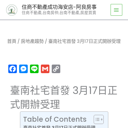
跳
住商不動產成功海安店-阿良房事
至
住商不動產,台南房仲,台南不動產,房屋買賣
主
要
內
容
首頁
/
房地產趨勢
/ 臺南社宅首發 3月17日正式開辦受理
Facebook
Messenger
Line
Gmail
Copy
Link
臺南社宅首發 3月17日正
式開辦受理
Table of Contents
臺南社宅首發 3月17日正式開辦受理