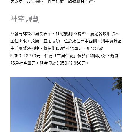
居成功」及仁德區「宜居仁愛」啟動聯合開辦。
社宅規劃
都發局林榮川局長表示，社宅規劃1~3房型，滿足各類申請人
居住需求。永康「宜居成功」位於永仁高中西側，與平實營區
生活圈緊密相連，將提供103戶社宅單元，租金介於
5,050~22,770元。仁德「宜居仁愛」位於仁和國小旁，規劃
75戶社宅單元，租金界於3,950~17,960元。