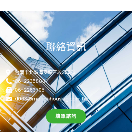
聯絡資訊
台南市北區海安路三段253號
06-2235888
06-2263795
d063@mail.hbhousing.com.tw
填單諮詢