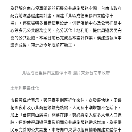
為紓解台南市停車問題並拓展公共設施服務空間，台南市政府
配合前瞻基礎建設計畫，闢建「北區成德里停四立體停車
場」，停車場朝多目標使用設計，併建活動中心及公營托嬰中
心等多元公共服務空間，充分活化土地利用，提供周邊居民完
善的公共設施。本案目前已完成基本設計作業，俟建造執照申
請完成後，預計於今年底前可動工。
北區成德里停四立體停車場 圖片來源台南市政府
土地利用最佳化
市長黃偉哲表示，鄭仔寮重劃區近年來住、商發展快速，周邊
花園夜市及小北商圈等觀光熱點，人潮及車潮增加不在話下，
加上「台南南山廣場」開幕在即，勢必將引入更多大量人口進
駐，連帶使得周邊停車及相關公共設施服務需求增加，為提供
民眾完善的公共設施，市府向中央爭取經費補助闢建立體停車