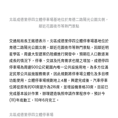
北區成德里停四立體停車場基地位於育德二路陽光公園北側，
鄰近花園夜市等熱門景點
交通局局長王銘德表示，北區成德里停四立體停車場基地位於
育德二路陽光公園北側，鄰近花園夜市等熱門景點，因鄰近明
星學區，周邊大型建案仍陸續進行開發中，預期在人口數逐漸
成長的情況下，停車、交誼及托育需求也隨之增加，成德停四
停車場為周邊500公尺範圍內唯一公共設施用地，為多方位滿
足民眾公共設施服務需求，因此規劃將停車場立體化及多目標
功能使用，立體停車場規劃地上4層，興建完成後，汽車停車
位將從原有的101席提升為216席，並增設機車格33席，目前已
完成基本設計作業，辦理建造執照申請作業程序中，預計今
(111)年底動工，113年6月完工。
北區成德里停四立體停車場