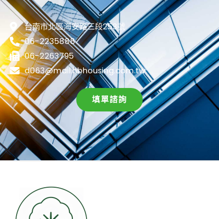
台南市北區海安路三段253號
06-2235888
06-2263795
d063@mail.hbhousing.com.tw
填單諮詢