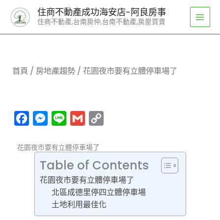
跳
住商不動產成功海安店-阿良房事
至
住商不動產,台南房仲,台南不動產,房屋買賣
主
要
內
容
首頁
/
房地產趨勢
/ 花園夜市要有立體停車場了
Facebook
Messenger
Line
Gmail
Copy
Link
花園夜市要有立體停車場了
Table of Contents
花園夜市要有立體停車場了
北區成德里停四立體停車場
土地利用最佳化