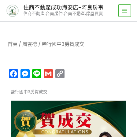
跳
住商不動產成功海安店-阿良房事
至
住商不動產,台南房仲,台南不動產,房屋買賣
主
要
內
容
首頁
/
風雲榜
/ 鹽行國中3房賀成交
Facebook
Messenger
Line
Gmail
Copy
Link
鹽行國中3房賀成交