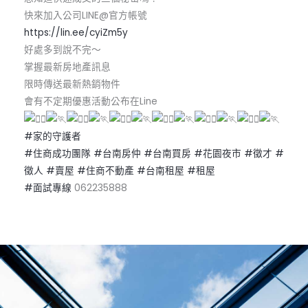
快來加入公司LINE@官方帳號
https://lin.ee/cyiZm5y
好處多到說不完～
掌握最新房地產訊息
限時傳送最新熱銷物件
會有不定期優惠活動公布在Line
#家的守護者
#住商成功團隊
#台南房仲
#台南買房
#花園夜市
#徵才
#
徵人
#賣屋
#住商不動產
#台南租屋
#租屋
#面試專線
062235888