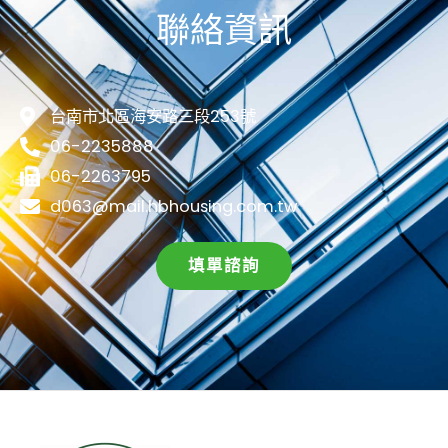
聯絡資訊
台南市北區海安路三段253號
06-2235888
06-2263795
d063@mail.hbhousing.com.tw
填單諮詢