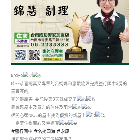
Bravo
哇~~恭喜認真又專業的呂媽媽和惠媛協理完成鹽行國中3房的
買賣簽約,
真的很厲害~委託後第3天就成交了
最感恩屋主及買方的信任及配合
很開心替NICE的屋主找到優質的新屋主
一定要住得開心又幸福喔
#鹽行國中
#名揚四海
#永康
想知道快速成交的三個秘密嗎？