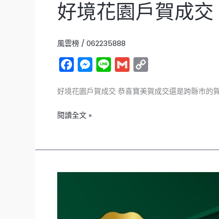
好境花園戶賀成交
風雲榜
/
062235888
F
M
L
G
C
a
e
i
m
o
好境花園戶賀成交 恭喜寶美賀成交還是跨縣市的賀
c
s
n
a
p
e
s
e
i
y
閱讀全文 »
b
e
l
L
o
n
i
o
g
n
k
e
k
善
r
化
FG
超