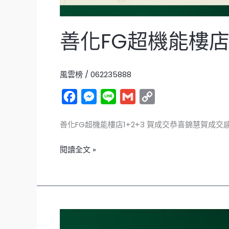
善化FG超機能樓店1
風雲榜
/
062235888
F
M
L
G
C
a
e
i
m
o
善化FG超機能樓店1+2+3 賀成交恭喜錦慧賀
c
s
n
a
p
e
s
e
i
y
閱讀全文 »
b
e
l
L
o
n
i
o
g
n
k
e
k
整
r