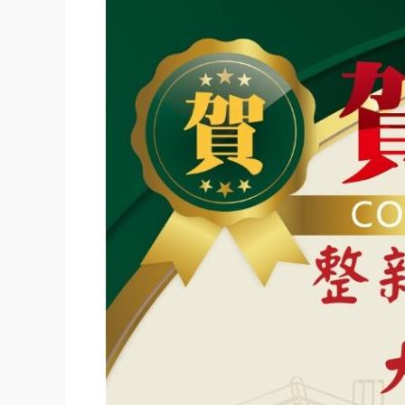
新
近
北
安
橋
大
院
透
天
賀
成
交