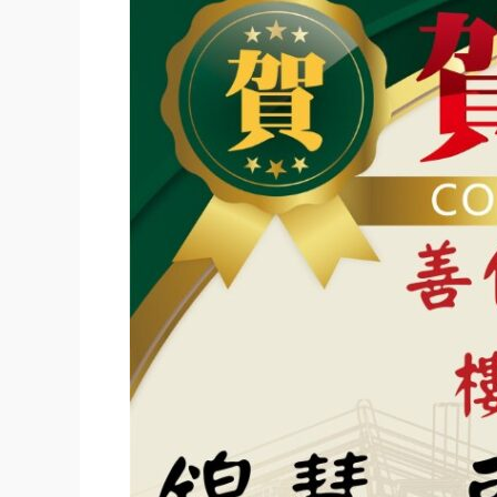
機
能
樓
店
1+2+3