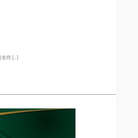
持 […]