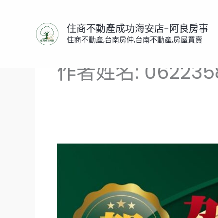
跳
至
住商不動產成功海安店-阿良房事
主
住商不動產,台南房仲,台南不動產,房屋買賣
要
內
作者姓名: 062235
容
好
境
花
園
戶
賀