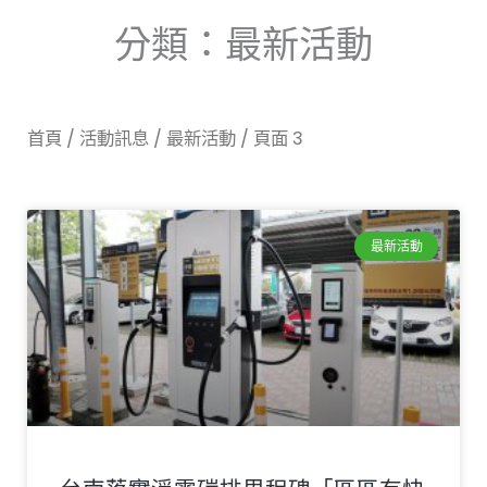
分類：最新活動
首頁
/
活動訊息
/
最新活動
/ 頁面 3
頁
頁
頁
頁
頁
頁
最新活動
面
面
面
面
面
面