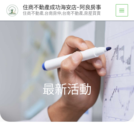
跳
住商不動產成功海安店-阿良房事
至
住商不動產,台南房仲,台南不動產,房屋買賣
主
要
內
容
最新活動