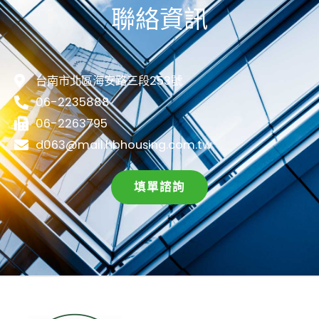
聯絡資訊
台南市北區海安路三段253號
06-2235888
06-2263795
d063@mail.hbhousing.com.tw
填單諮詢