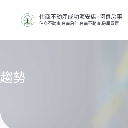
跳
至
住商不動產成功海安店-阿良房事
主
住商不動產,台南房仲,台南不動產,房屋買賣
要
內
容
趨勢