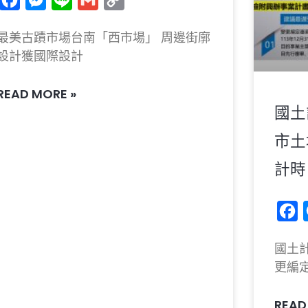
Link
最美古蹟市場台南「西市場」 周邊街廓
設計獲國際設計
READ MORE »
國土
市土
計時
F
國土
更編
READ