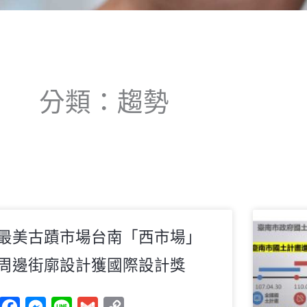
分類：趨勢
頁
頁
頁
頁
頁
頁
頁
頁
頁
頁
最美古蹟市場台南「西市場」
面
面
面
面
面
面
面
面
面
面
周邊街廓設計獲國際設計獎
Facebook
Messenger
Line
Gmail
Copy