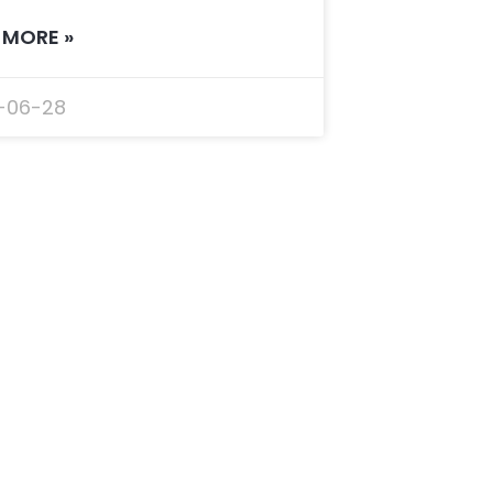
 MORE »
-06-28