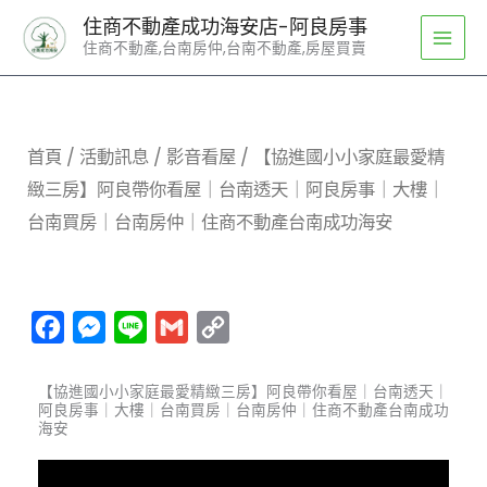
跳
住商不動產成功海安店-阿良房事
至
住商不動產,台南房仲,台南不動產,房屋買賣
主
要
內
容
首頁
/
活動訊息
/
影音看屋
/ 【協進國小小家庭最愛精
緻三房】阿良帶你看屋｜台南透天｜阿良房事｜大樓｜
台南買房｜台南房仲｜住商不動產台南成功海安
Facebook
Messenger
Line
Gmail
Copy
Link
【協進國小小家庭最愛精緻三房】阿良帶你看屋｜台南透天｜
阿良房事｜大樓｜台南買房｜台南房仲｜住商不動產台南成功
海安