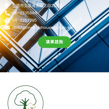
台南市北區海安路三段253號
06-2235888
06-2263795
d063@mail.hbhousing.com.tw
填單諮詢