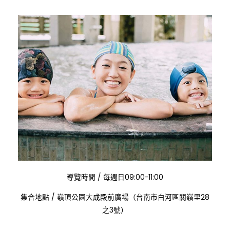
:
導覽時間
/
每週日09:00-11:00
:
集合地點
/
嶺頂公園大成殿前廣場（台南市白河區關嶺里28
之3號）