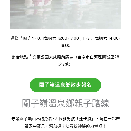
:
導覽時間
/
4-10月每週六 15:00-17:00；11-3 月每週六 14:00-
16:00
:
集合地點
/
嶺頂公園大成殿前廣場（台南市白河區關嶺里28
之3號）
關子嶺溫泉鄉散步報名
關子嶺溫泉鄉親子路線
守護關子嶺山林的勇者-西拉雅男孩「達卡浪」，現在一起帶
著家中寶貝，幫助達卡浪尋找神秘的力量吧！