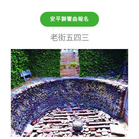
安平獅饗曲報名
老街五四三