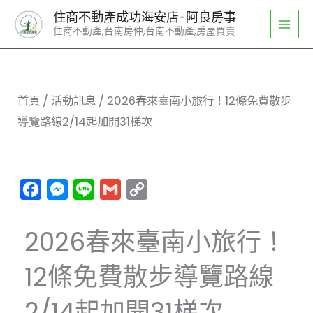
跳
住商不動產成功海安店-阿良房事
至
住商不動產,台南房仲,台南不動產,房屋買賣
主
要
內
容
首頁
/
活動訊息
/ 2026春來臺南小旅行！12條免費散步
導覽路線2/14起加開31梯次
Facebook
Messenger
Line
Gmail
Copy
Link
2026春來臺南小旅行！
12條免費散步導覽路線
2/14起加開31梯次