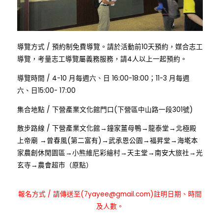
:
導覽方式
/
預約制免費導覽。請於活動前10天預約，媒合志工
導覽，考量志工導覽屬義務服務，請4人以上一起預約。
:
導覽時間
/
4-10 月每週六、日 16:00-18:00；11-3 月每週
六、日15:00- 17:00
:
集合地點
/
下營產業文化館門口(下營區中山路一段301號)
:
散步路線
/
下營產業文化館→鐘家薑母鴨→龍泰堂→北極殿
上帝廟 →曾春風(第二富有)→武承恩公園→福昇堂→海墘本
家農創休閒園區→小熊維尼彩繪村→天主堂→南安大旅社→光
玄寺→農會超市（原點）
:
報名方式
/
請傳送至(7yayee@gmail.com)註明日期、時間
及人數。