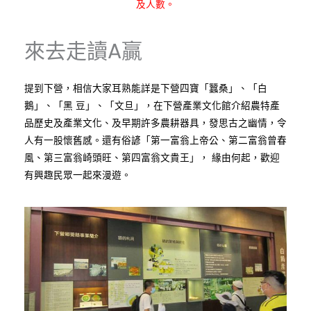
及人數。
來去走讀A贏
提到下營，相信大家耳熟能詳是下營四寶「蠶桑」、「白
鵝」、「黑 豆」、「文旦」，在下營產業文化館介紹農特產
品歷史及產業文化、及早期許多農耕器具，發思古之幽情，令
人有一股懷舊感。還有俗諺「第一富翁上帝公、第二富翁曾春
風、第三富翁崎頭旺、第四富翁文貴王」， 緣由何起，歡迎
有興趣民眾一起來漫遊。