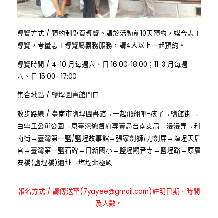
:
導覽方式
/
預約制免費導覽。請於活動前10天預約，媒合志工
導覽，考量志工導覽屬義務服務，請4人以上一起預約。
:
導覽時間
/
4-10 月每週六、日 16:00-18:00；11-3 月每週
六、日 15:00- 17:00
:
集合地點
/
鹽埕圖書館門口
:
散步路線
/
臺南市鹽埕圖書館→一起飛翔吧-孩子→鹽館街→
白雪里公81公園→原臺灣總督府專賣局台南支局→漫漫弄→利
南街→臺灣第一鹽/鹽埕故事館→張家劍獅/刀劍屏→塩埕天后
宮→臺灣第一鹽石碑→日新國小→鹽埕觀音寺→鹽埕路→原廣
安橋(鹽埕橋)遺址→塩埕北極殿
:
報名方式
/
請傳送至(7yayee@gmail.com)註明日期、時間
及人數。