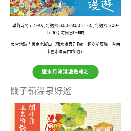
:
導覽時間
/
4-10月每週六16:00-18:00；11-3月每週六15:00-
17:00；每周日9-11時
:
集合地點
/
橋南老街口（鹽水橋旁7-11統一超商前廣場，台南
市鹽水區南門路1號）
鹽水月津港漫遊報名
關子嶺溫泉好遊