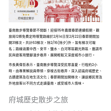
臺南散步導覽春節不間斷！迎接115年農曆春節連續假期，觀
旅局12條免費定時導覽路線於2月14日至2月22日春節期間加
開31梯次，共計63梯次，除2/16(除夕)外，皆有梯次可報
名；路線涵蓋中西、安平、鹽水、白河等區觀光熱區，邀請市
民與遊客用雙腳漫步巷弄，展開輕鬆又深度城市小旅行。
市長黃偉哲表示，臺南散步導覽深受民眾喜愛，行程約2小
時，由專業解說員帶領，穿梭古街巷弄，深入認識府城歷史、
古蹟建築及在地生活文化；春節期間加開梯次，讓返鄉民眾及
外地旅客以不同方式走讀臺南，感受城市人情味。
府城歷史散步之旅