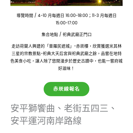
:
導覽時間
/
4-10 月每週日 16:00-18:00；11-3 月每週日
15:00-17:00
:
集合地點
/
祀典武廟正門口
走訪荷蘭人興建的「普羅民遮城」-赤崁樓，欣賞獲選米其林
三星的宗教景點-祀典大天后宮與祀典武廟之餘，品嘗在地特
色美食小吃，讓人除了悠閒漫步於歷史古蹟中，也能一嘗府城
好滋味！
赤崁線報名
安平獅饗曲、老街五四三、
安平運河南岸路線