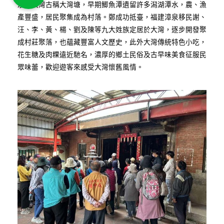
永康大灣古稱大灣塘，早期鯽魚潭遺留許多潟湖潭水，農、漁
產豐盛，居民聚集成為村落。鄭成功抵臺，福建漳泉移民謝、
汪、李、黃、楊、劉及陳等九大姓族定居於大灣，逐步開發聚
成村莊聚落，也蘊藏豐富人文歷史，此外大灣傳統特色小吃，
花生糖及肉粿遠近馳名，濃厚的鄉土民俗及古早味美食征服民
眾味蕾，歡迎遊客來感受大灣懷舊風情。