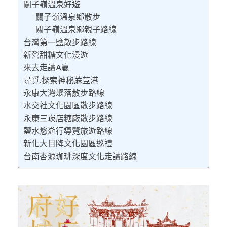
關子嶺溫泉好遊
關子嶺溫泉鄉散步
關子嶺溫泉鄉親子路線
台灣第一鹽散步路線
新營甜糖文化漫遊
來去走讀A贏
尋覓.探索神秘蔴荳港
永康大灣聚落散步路線
水交社文化園區散步路線
永康三崁店糖廠散步路線
鹽水悠遊行導覽旅遊路線
新化大目降文化園區巡禮
台南杏源珈琲深度文化走讀路線