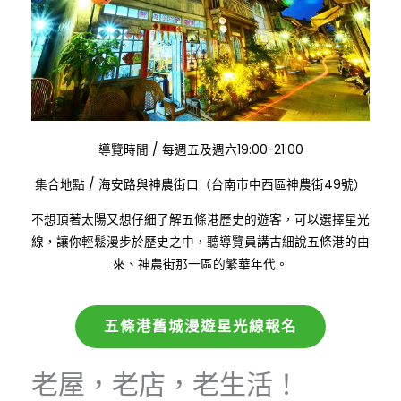
:
導覽時間
/
每週五及週六19:00-21:00
:
集合地點
/
海安路與神農街口（台南市中西區神農街49號）
不想頂著太陽又想仔細了解五條港歷史的遊客，可以選擇星光
線，讓你輕鬆漫步於歷史之中，聽導覽員講古細說五條港的由
來、神農街那一區的繁華年代。
五條港舊城漫遊星光線報名
老屋，老店，老生活！