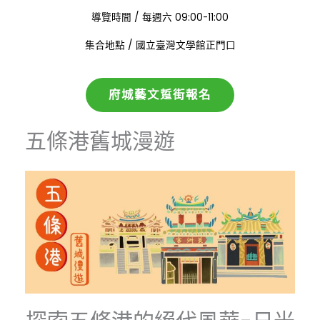
:
導覽時間
/
每週六 09:00-11:00
:
集合地點
/
國立臺灣文學館正門口
府城藝文踅街報名
五條港舊城漫遊