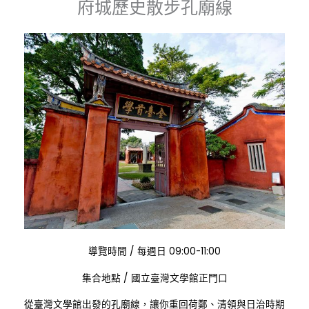
府城歷史散步孔廟線
:
導覽時間
/
每週日 09:00-11:00
:
集合地點
/
國立臺灣文學館正門口
從臺灣文學館出發的孔廟線，讓你重回荷鄭、清領與日治時期