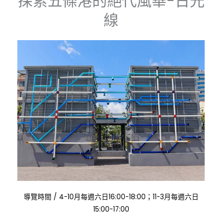
探索五條港的絕代風華-日光
線
:
導覽時間
/
4-10月每週六日16:00-18:00；11-3月每週六日
15:00-17:00