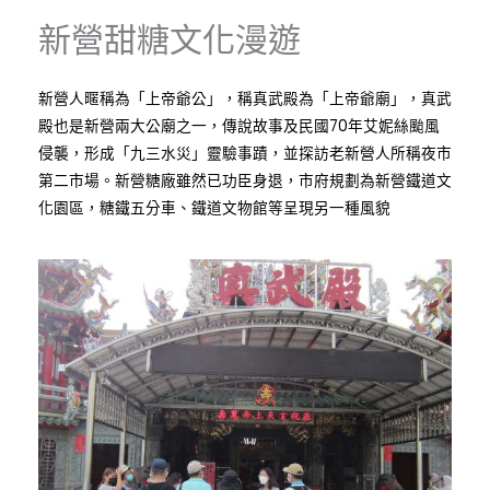
新營甜糖文化漫遊
新營人暱稱為「上帝爺公」，稱真武殿為「上帝爺廟」，真武
殿也是新營兩大公廟之一，傳說故事及民國70年艾妮絲颱風
侵襲，形成「九三水災」靈驗事蹟，並探訪老新營人所稱夜市
第二市場。新營糖廠雖然已功臣身退，市府規劃為新營鐵道文
化園區，糖鐵五分車、鐵道文物館等呈現另一種風貌