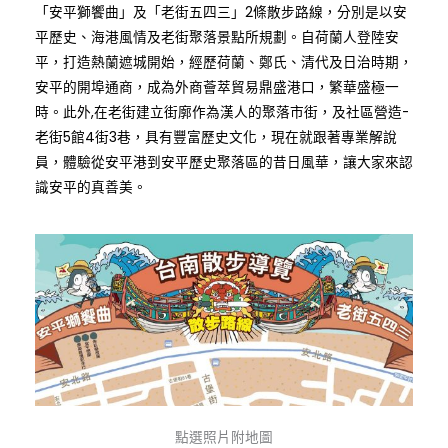
「安平獅饗曲」及「老街五四三」2條散步路線，分別是以安
平歷史、海港風情及老街聚落景點所規劃。自荷蘭人登陸安
平，打造熱蘭遮城開始，經歷荷蘭、鄭氏、清代及日治時期，
安平的開埠通商，成為外商薈萃貿易鼎盛港口，繁華盛極一
時。此外,在老街建立街廓作為漢人的聚落市街，及社區營造-
老街5館4街3巷，具有豐富歷史文化，現在就跟著專業解說
員，體驗從安平港到安平歷史聚落區的昔日風華，讓大家來認
識安平的真善美。
點選照片附地圖