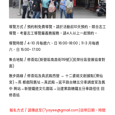
:
導覽方式
/
預約制免費導覽。請於活動前10天預約，媒合志工
導覽，考量志工導覽屬義務服務，請4人以上一起預約。
:
導覽時間
/
4-10 月每週六、日 16:00-18:00；11-3 月每週
六、日 15:00- 17:00
:
集合地點
/
修善姑(新營區南昌街119號)(民榮社區發展協會對
面)
:
散步路線
/
修善姑及真武殿西營 → 十二婆姐文創據點(樂仙
宮)→燕 都戲院舊址→真武殿→延平路台糖五分車調度室及舊
中 興站→新營鐵道文化園區→沿建業路糖鐵五分車路徑往 回
修善姑
:
報名方式
/
請傳送至(7yayee@gmail.com)註明日期、時間