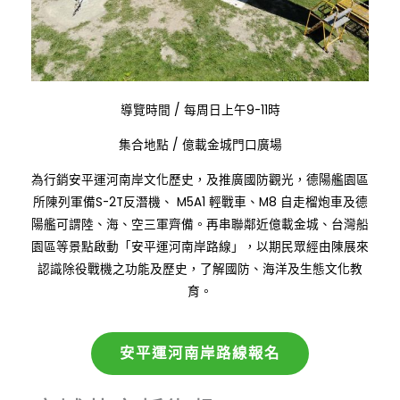
:
導覽時間
/
每周日上午9-11時
:
集合地點
/
億載金城門口廣場
為行銷安平運河南岸文化歷史，及推廣國防觀光，德陽艦園區
所陳列軍備S-2T反潛機、 M5A1 輕戰車、M8 自走榴炮車及德
陽艦可謂陸、海、空三軍齊備。再串聯鄰近億載金城、台灣船
園區等景點啟動「安平運河南岸路線」，以期民眾經由陳展來
認識除役戰機之功能及歷史，了解國防、海洋及生態文化教
育。
安平運河南岸路線報名