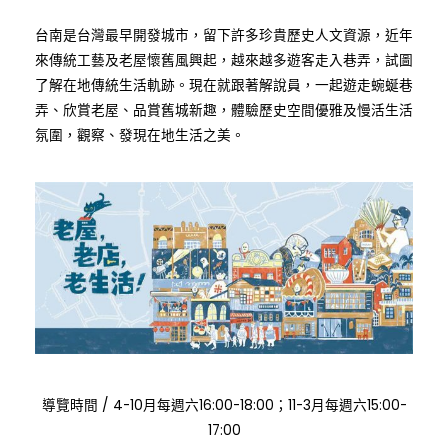
台南是台灣最早開發城市，留下許多珍貴歷史人文資源，近年
來傳統工藝及老屋懷舊風興起，越來越多遊客走入巷弄，試圖
了解在地傳統生活軌跡。現在就跟著解說員，一起遊走蜿蜒巷
弄、欣賞老屋、品賞舊城新趣，體驗歷史空間優雅及慢活生活
氛圍，觀察、發現在地生活之美。
:
導覽時間
/
4-10月每週六16:00-18:00；11-3月每週六15:00-
17:00