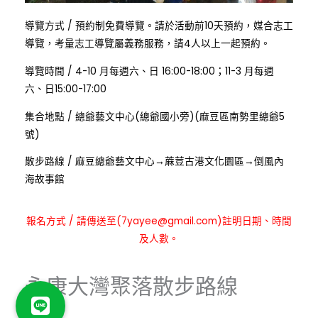
:
導覽方式
/
預約制免費導覽。請於活動前10天預約，媒合志工
導覽，考量志工導覽屬義務服務，請4人以上一起預約。
:
導覽時間
/
4-10 月每週六、日 16:00-18:00；11-3 月每週
六、日15:00-17:00
:
集合地點
/
總爺藝文中心(總爺國小旁)(麻豆區南勢里總爺5
號)
:
散步路線
/
麻豆總爺藝文中心→蔴荳古港文化園區→倒風內
海故事館
:
報名方式
/
請傳送至(7yayee@gmail.com)註明日期、時間
及人數。
永康大灣聚落散步路線