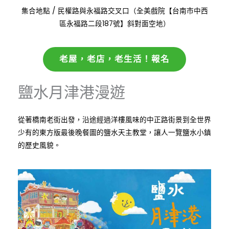
:
集合地點
/
民權路與永福路交叉口（全美戲院【台南市中西
區永福路二段187號】斜對面空地）
老屋，老店，老生活！報名
鹽水月津港漫遊
從著橋南老街出發，沿途經過洋樓風味的中正路街景到全世界
少有的東方版最後晚餐圖的鹽水天主教堂，讓人一覽鹽水小鎮
的歷史風貌。