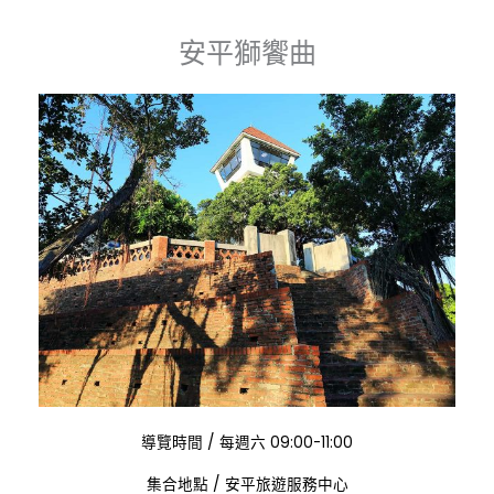
安平獅饗曲
:
導覽時間
/
每週六 09:00-11:00
:
集合地點
/
安平旅遊服務中心