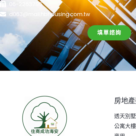
06-2263795
d063@mail.hbhousing.com.tw
填單諮詢
房地產
透天別墅
公寓大樓