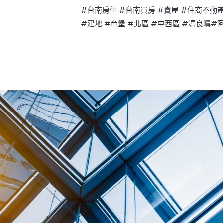
#台南房仲
#台南買房
#賣屋
#住商不動
#建地
#帝堡
#北區
#中西區
#馮良疇
#