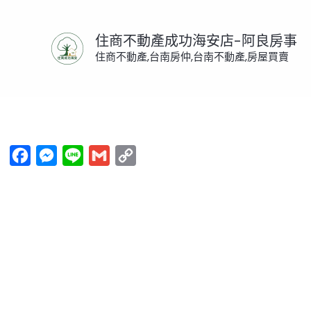
跳
至
住商不動產成功海安店-阿良房事
主
住商不動產,台南房仲,台南不動產,房屋買賣
要
內
首頁
/
風雲榜
/ 大面寬低調豪墅-賀成交
容
Facebook
Messenger
Line
Gmail
Copy
Link