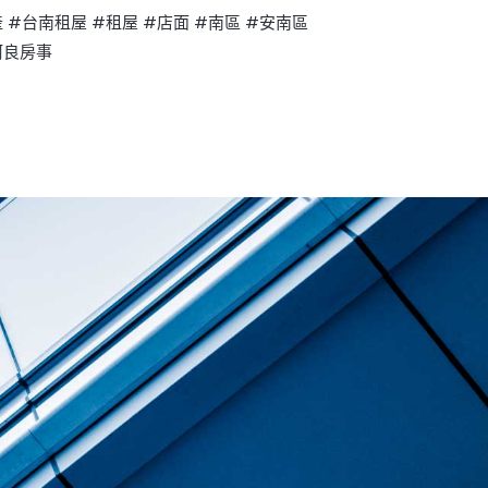
產
#台南租屋
#租屋
#店面
#南區
#安南區
阿良房事