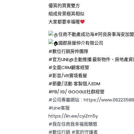
優質的買賣雙方
組成背景極其相似
大家都要幸福喔
住商不動產成功海#阿良房事海安加
國郡房屋仲介有限公司
#數位行銷房仲團隊
#官方LINE
@主動推播:最新物件、房地產資
#全面CRM顧客經營
#影音
/VR實境看屋
#節慶
/活動 客製個人EDM
#FB
/ IG/ GOOGLE社群經營
#公司專屬網站
：
https://www.0622358
#Line客服
https://lin.ee/cyiZm5y
#我在住商我幸福我驕傲
#數位行銷
#家的守護者