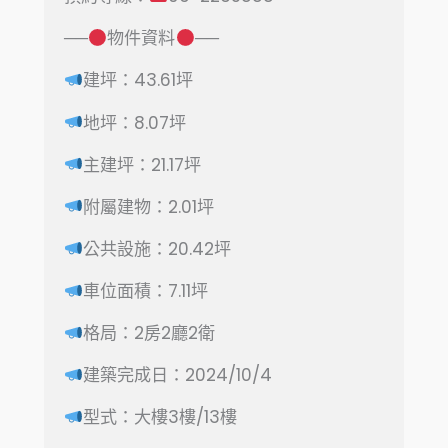
b
e
l
L
──
物件資料
──
o
n
i
建坪：43.61坪
o
g
n
k
e
k
地坪：8.07坪
r
主建坪：21.17坪
附屬建物
：2.01
坪
公共設施
：20.42
坪
車位面積
：7.11
坪
格局：2房2廳2衛
建築完成日：2024/10/4
型式：大樓3樓/13樓