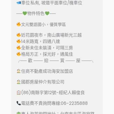
車位:私有, 坡道平面車位/機車位
──
物件特色
──
文元雙語國小，優質學區
近
花園夜市，南山廣場新光三越
14米路寬，四通八達
全新未住未裝潢，可隔三房
格局方正，採光好，通風佳
╭── 歡 ─── 迎 ─── 賞 ─── 屋 ───╮
住商不動產成功海安加盟店
國郡房屋仲介有限公司
(86)南縣字第12號-經紀人賴俊良
電話費不貴詢問專線:06-2235888