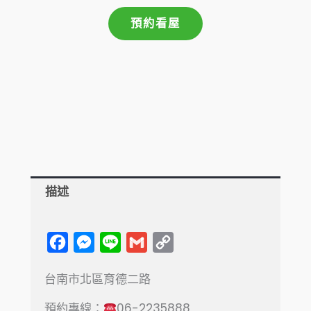
預約看屋
描述
F
M
L
G
C
a
e
i
m
o
台南市北區育德二路​
c
s
n
a
p
e
s
e
i
y
預約專線：
06-2235888