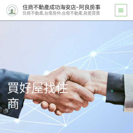
跳
住商不動產成功海安店-阿良房事
至
住商不動產,台南房仲,台南不動產,房屋買賣
主
要
內
容
買好屋找住
商