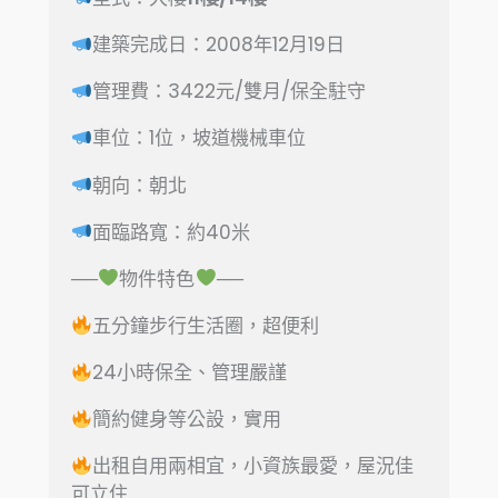
建築完成日：2008年12月19日
管理費：3422元/雙月/保全駐守
車位：1位，坡道機械車位
朝向
：朝北
面臨路寬
：約40米
──
物件特色
──
五分鐘步行生活圈，超便利
24小時保全、管理嚴謹
簡約健身等公設，實用
出租自用兩相宜，小資族最愛，屋況佳
可立住