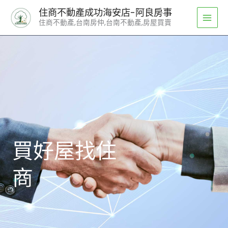
跳
住商不動產成功海安店-阿良房事
至
住商不動產,台南房仲,台南不動產,房屋買賣
主
要
內
容
買好屋找住
商