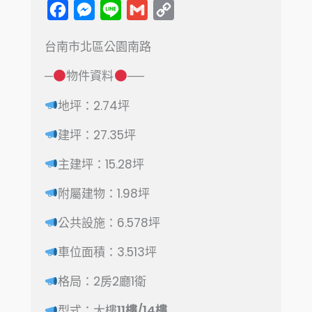
F
M
L
G
C
a
e
i
m
o
台南市北區公園南路​
c
s
n
a
p
e
s
e
i
y
─
物件資料
──
b
e
l
L
地坪：2.74坪
o
n
i
建坪：27.35坪
o
g
n
k
e
k
主建坪：15.28坪
r
附屬建物：1.98坪
公共設施：6.578坪
車位面積：3.513坪
格局：2房2廳1衛
型式：大樓
11樓/14樓