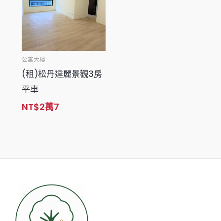
公寓大樓
(租)松丹達麗景觀3房
平車
NT$
2
萬7