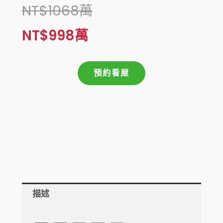
原
目
NT$
1068
萬
始
前
NT$
998
萬
價
價
預約看屋
格：
格：
NT$10680000。
NT$9980000。
描述