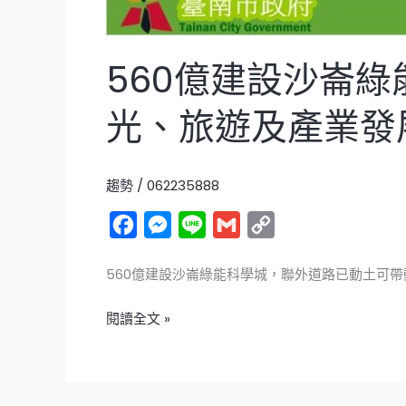
觀
光、
旅
560億建設沙崙
遊
及
光、旅遊及產業發
產
業
發
趨勢
/
062235888
展
F
M
L
G
C
a
e
i
m
o
560億建設沙崙綠能科學城，聯外道路已動土可帶
c
s
n
a
p
e
s
e
i
y
閱讀全文 »
b
e
l
L
o
n
i
o
g
n