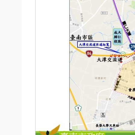
能
科
學
城，
聯
外
道
路
已
動
土
可
帶
動
農
業