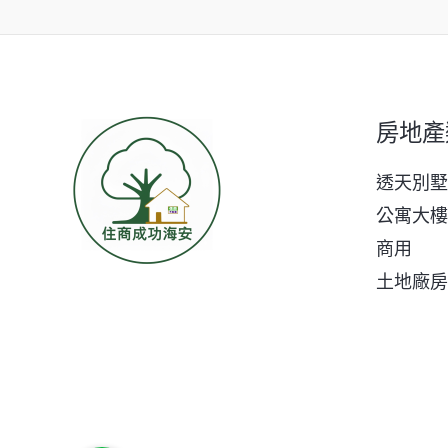
k
e
k
r
房地產
透天別墅
公寓大樓
商用
土地廠房