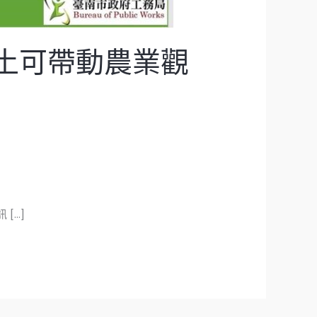
動土可帶動農業觀
[…]