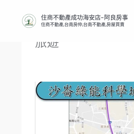
跳
至
住商不動產成功海安店-阿良房事
主
住商不動產,台南房仲,台南不動產,房屋買賣
要
內
旅遊
容
560
億
建
設
沙
崙
綠