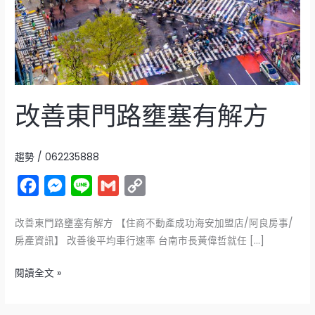
塞
有
解
方
改善東門路壅塞有解方
趨勢
/
062235888
F
M
L
G
C
a
e
i
m
o
改善東門路壅塞有解方 【住商不動產成功海安加盟店/阿良房事/
c
s
n
a
p
房產資訊】 改善後平均車行速率 台南市長黃偉哲就任 […]
e
s
e
i
y
b
e
l
L
閱讀全文 »
o
n
i
o
g
n