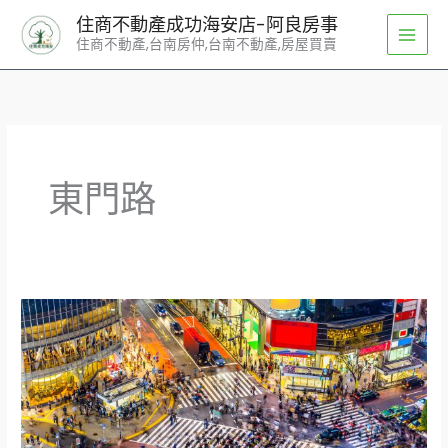
跳
住商不動產成功海安店-阿良房事
至
住商不動產,台南房仲,台南不動產,房屋買賣
主
要
內
容
東門路
改
善
東
門
路
壅