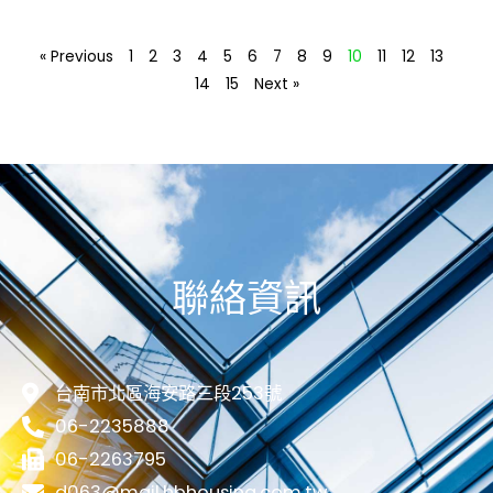
« Previous
1
2
3
4
5
6
7
8
9
10
11
12
13
14
15
Next »
聯絡資訊
台南市北區海安路三段253號
06-2235888
06-2263795
d063@mail.hbhousing.com.tw