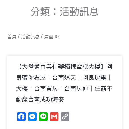
分類：活動訊息
首頁
/
活動訊息
/ 頁面 10
頁
頁
頁
頁
頁
頁
頁
頁
頁
頁
頁
頁
頁
頁
頁
【大灣適百業住辦獨棟電梯大樓】阿
面
面
面
面
面
面
面
面
面
面
面
面
面
面
面
良帶你看屋｜台南透天｜阿良房事｜
大樓｜台南買房｜台南房仲｜住商不
動產台南成功海安
Facebook
Messenger
Line
Gmail
Copy
Link