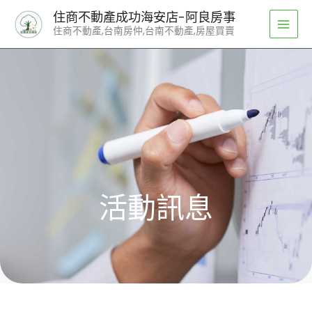
跳
住商不動產成功海安店-阿良房事
至
住商不動產,台南房仲,台南不動產,房屋買賣
主
要
內
容
活動訊息