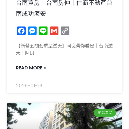
台南買房｜台南房仲｜住商不動產台
南成功海安
Facebook
Messenger
Line
Gmail
Copy
Link
【新營五間套房型透天】阿良帶你看屋｜台南透
天｜阿良
READ MORE »
2025-01-16
影音看屋