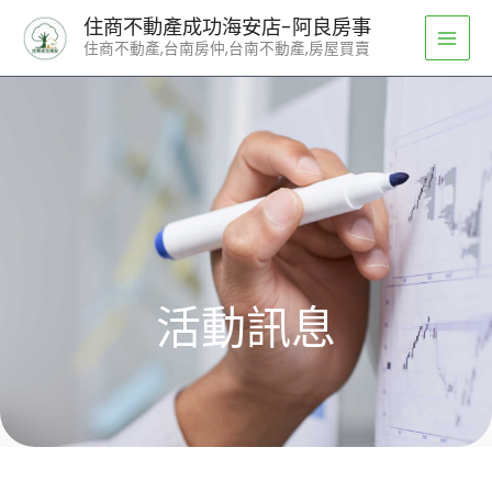
跳
住商不動產成功海安店-阿良房事
至
住商不動產,台南房仲,台南不動產,房屋買賣
主
要
內
容
活動訊息